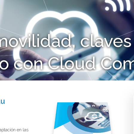
movilidad, claves
o con Cloud Co
tu
aptación en las