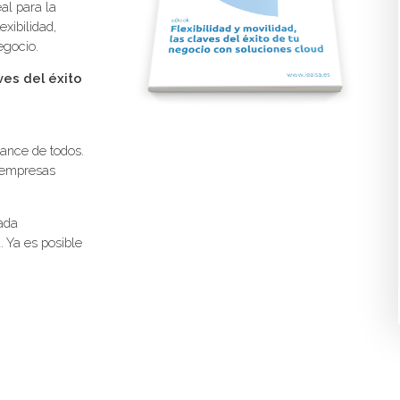
al para la
xibilidad,
egocio.
ves del éxito
cance de todos.
 empresas
ada
 Ya es posible