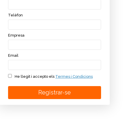
Telèfon
Empresa
Email
He llegit i accepto els
Termes i Condicions